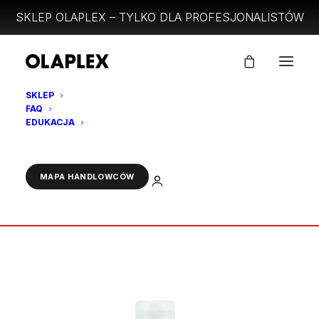
SKLEP OLAPLEX – TYLKO DLA PROFESJONALISTÓW
SKLEP
FAQ
olaplex-no.6-bond-smoother
EDUKACJA
Strona Główna
NO.6 BOND SMOOTHER 100ml
olaplex-no.6-bond-smoother
ZALOGUJ
MAPA HANDLOWCÓW