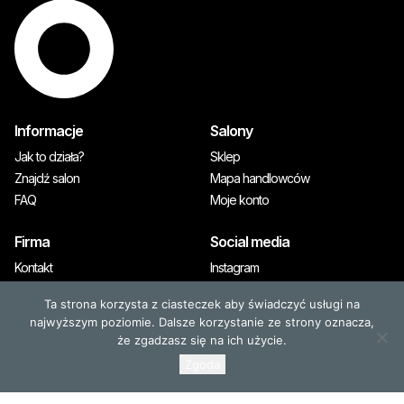
Informacje
Salony
Jak to działa?
Sklep
Znajdź salon
Mapa handlowców
FAQ
Moje konto
Firma
Social media
Kontakt
Instagram
A&M Premium
Ta strona korzysta z ciasteczek aby świadczyć usługi na
Prasa
najwyższym poziomie. Dalsze korzystanie ze strony oznacza,
że zgadzasz się na ich użycie.
Zgoda
© 2026, OLAPLEX. Wszystkie prawa zastrzeżone
Wyłącznym dystrybutorem marki OLAPLEX jest A&M PREMIUM