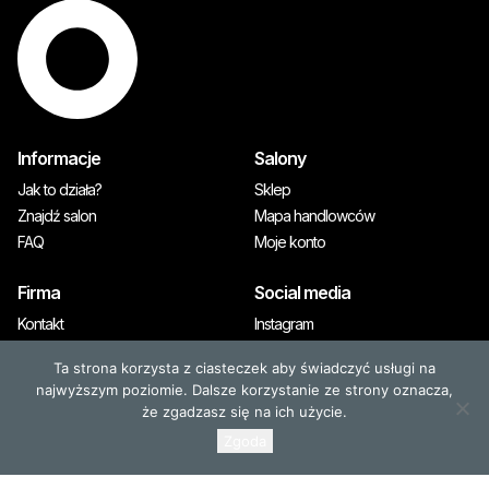
Informacje
Salony
Jak to działa?
Sklep
Znajdź salon
Mapa handlowców
FAQ
Moje konto
Firma
Social media
Kontakt
Instagram
A&M Premium
Ta strona korzysta z ciasteczek aby świadczyć usługi na
Prasa
najwyższym poziomie. Dalsze korzystanie ze strony oznacza,
że zgadzasz się na ich użycie.
Zgoda
© 2026, OLAPLEX. Wszystkie prawa zastrzeżone
Wyłącznym dystrybutorem marki OLAPLEX jest A&M PREMIUM