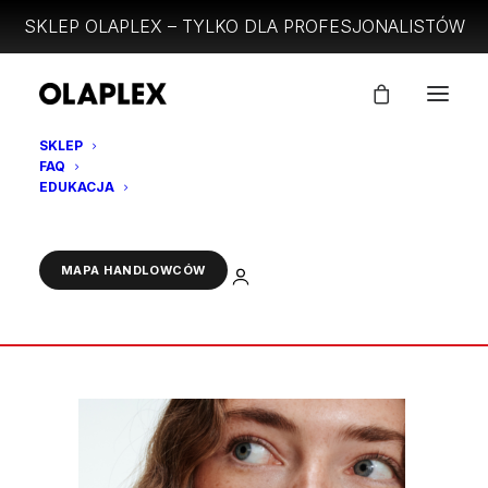
SKLEP OLAPLEX – TYLKO DLA PROFESJONALISTÓW
SKLEP
FAQ
56
EDUKACJA
Strona Główna
No.3 PLUS Complete Repair Treatment 100ml
56
ZALOGUJ
MAPA HANDLOWCÓW