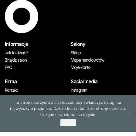
Informacje
Salony
Jak to działa?
Sklep
Znajdź salon
Mapa handlowców
FAQ
Moje konto
Firma
Social media
Kontakt
Instagram
A&M Premium
Ta strona korzysta z ciasteczek aby świadczyć usługi na
Prasa
najwyższym poziomie. Dalsze korzystanie ze strony oznacza,
że zgadzasz się na ich użycie.
Zgoda
© 2026, OLAPLEX. Wszystkie prawa zastrzeżone
Wyłącznym dystrybutorem marki OLAPLEX jest A&M PREMIUM