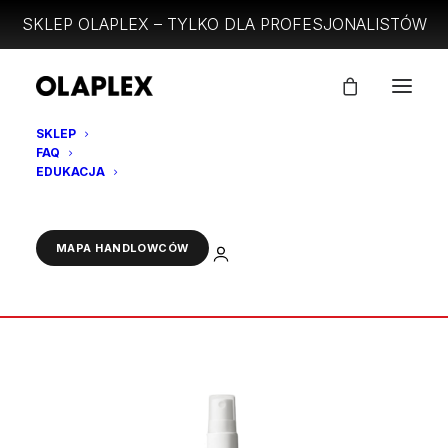
SKLEP OLAPLEX – TYLKO DLA PROFESJONALISTÓW
SKLEP
FAQ
PACKSHOT
EDUKACJA
Strona Główna
VOLUMIZING BLOW DRY MIST- LP
PACKSHOT
ZALOGUJ
MAPA HANDLOWCÓW