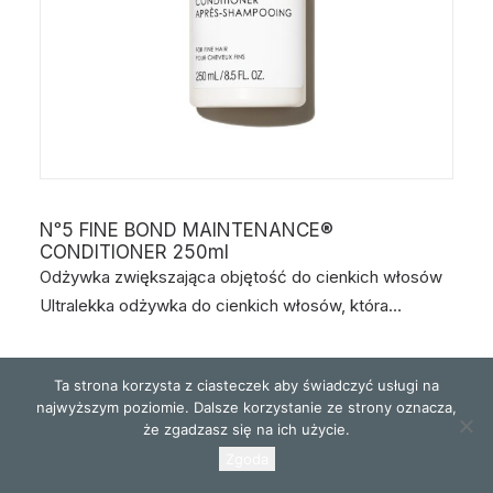
Nᵒ5 FINE BOND MAINTENANCE®
CONDITIONER 250ml
Odżywka zwiększająca objętość do cienkich włosów
Ultralekka odżywka do cienkich włosów, która…
Ta strona korzysta z ciasteczek aby świadczyć usługi na
najwyższym poziomie. Dalsze korzystanie ze strony oznacza,
że zgadzasz się na ich użycie.
Zgoda