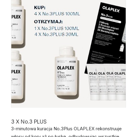
3 X No.3 PLUS
3-minutowa kuracja No.3Plus OLAPLEX rekonstruuje
włosy od kory aż po łuskę, odbudowując wszystkie…