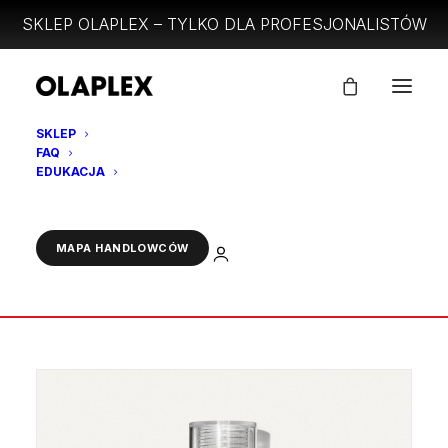
SKLEP OLAPLEX – TYLKO DLA PROFESJONALISTÓW
SKLEP
FAQ
EDUKACJA
LINIA PRODUKTÓW
FRAMAR
ZALOGUJ
MAPA HANDLOWCÓW