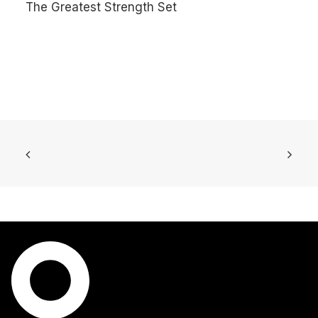
The Greatest Strength Set
N
9