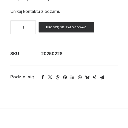
Unikaj kontaktu z oczami.
ilość
PROSZĘ SIĘ ZALOGOWAĆ
Nᵒ.1
Bond
Multiplier
SKU
20250228
Podziel się