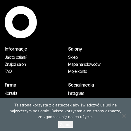
Informacje
Salony
Jak to działa?
Sklep
Znajdź salon
Mapa handlowców
FAQ
Moje konto
Firma
Social media
Kontakt
Instagram
A&M Premium
Ta strona korzysta z ciasteczek aby świadczyć usługi na
Prasa
najwyższym poziomie. Dalsze korzystanie ze strony oznacza,
że zgadzasz się na ich użycie.
Zgoda
© 2026, OLAPLEX. Wszystkie prawa zastrzeżone