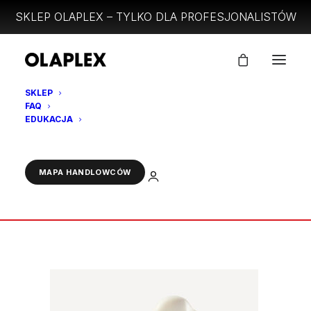
SKLEP OLAPLEX – TYLKO DLA PROFESJONALISTÓW
SKLEP
FAQ
2-N5F_PDP_Goop_PL
EDUKACJA
Strona Główna
Nᵒ5 FINE BOND MAINTENANCE® CONDITIONER 250ml
ZALOGUJ
MAPA HANDLOWCÓW
2-N5F_PDP_Goop_PL