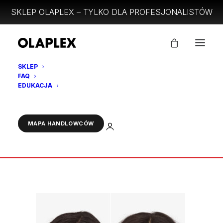
SKLEP OLAPLEX – TYLKO DLA PROFESJONALISTÓW
SKLEP
FAQ
PRZED I PO_1
EDUKACJA
Strona Główna
NOWOŚĆ - OLAPLEX 4D CLEAN DETOX VOL
ZALOGUJ
MAPA HANDLOWCÓW
PRZED I PO_1