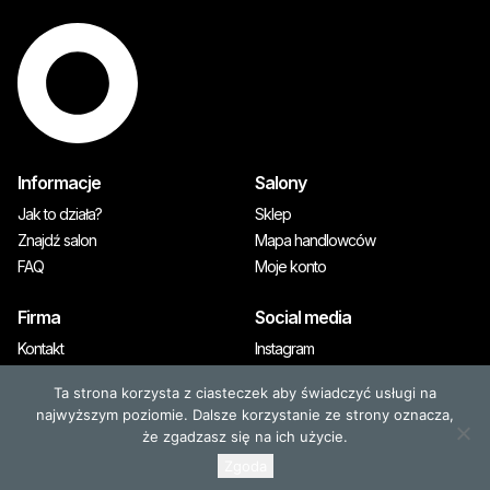
Informacje
Salony
Jak to działa?
Sklep
Znajdź salon
Mapa handlowców
FAQ
Moje konto
Firma
Social media
Kontakt
Instagram
A&M Premium
Ta strona korzysta z ciasteczek aby świadczyć usługi na
Prasa
najwyższym poziomie. Dalsze korzystanie ze strony oznacza,
że zgadzasz się na ich użycie.
Zgoda
© 2026, OLAPLEX. Wszystkie prawa zastrzeżone