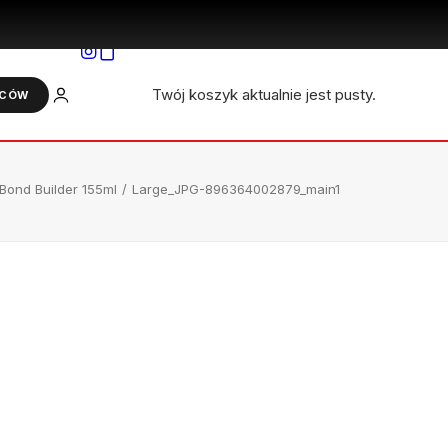
ZALOGUJ
Twój koszyk aktualnie jest pusty.
WCÓW
 Bond Builder 155ml
Large_JPG-896364002879_main1