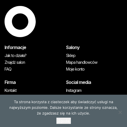
Informacje
Salony
Jak to działa?
Sklep
Znajdź salon
Mapa handlowców
FAQ
Moje konto
Firma
Social media
Kontakt
Instagram
A&M Premium
Ta strona korzysta z ciasteczek aby świadczyć usługi na
Prasa
najwyższym poziomie. Dalsze korzystanie ze strony oznacza,
że zgadzasz się na ich użycie.
Zgoda
© 2026, OLAPLEX. Wszystkie prawa zastrzeżone