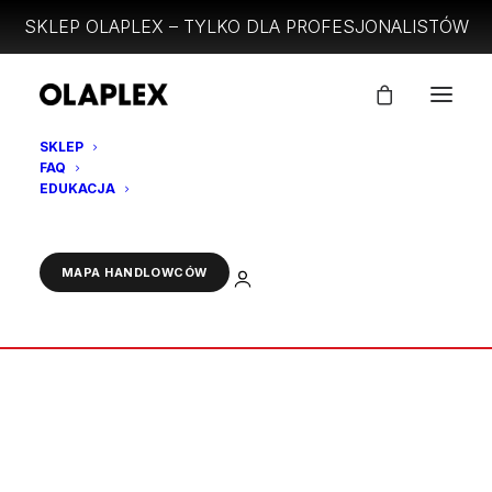
SKLEP OLAPLEX – TYLKO DLA PROFESJONALISTÓW
SKLEP
FAQ
20146313
EDUKACJA
Strona Główna
No.5P BLONDE ENHANCER TONING CONDITIONER 1000ml
ZALOGUJ
MAPA HANDLOWCÓW
20146313