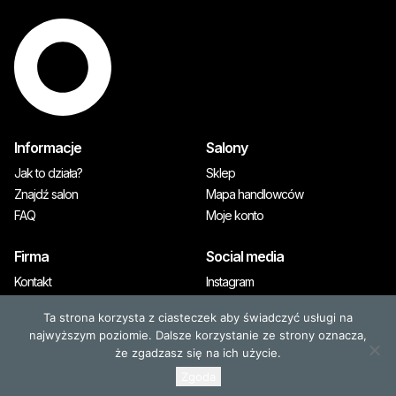
Informacje
Salony
Jak to działa?
Sklep
Znajdź salon
Mapa handlowców
FAQ
Moje konto
Firma
Social media
Kontakt
Instagram
A&M Premium
Ta strona korzysta z ciasteczek aby świadczyć usługi na
Prasa
najwyższym poziomie. Dalsze korzystanie ze strony oznacza,
że zgadzasz się na ich użycie.
Zgoda
© 2026, OLAPLEX. Wszystkie prawa zastrzeżone