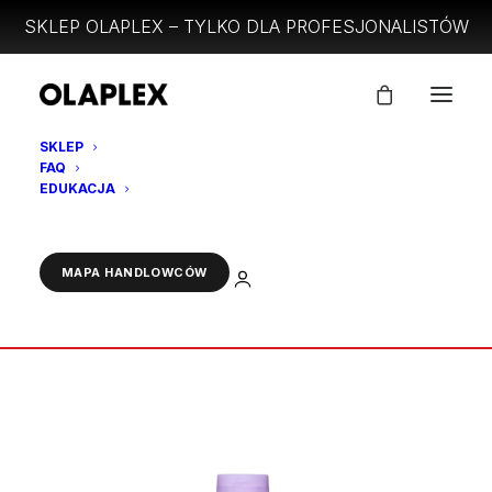
SKLEP OLAPLEX – TYLKO DLA PROFESJONALISTÓW
SKLEP
FAQ
No.4P
EDUKACJA
Strona Główna
No. 4P BLONDE ENHANCER TONING SHAMPOO 250ml
ZALOGUJ
MAPA HANDLOWCÓW
No.4P